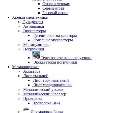
Отсев в мешках
Серый отсев
Розовый отсев
Аренда спецтехники
Бульдозеры
Автовышки
Экскаваторы
Гусеничные экскаваторы
Колесные экскаваторы
Манипуляторы
Погрузчики
Телескопические погрузчики
Экскаваторы погрузчики
Металлопрокат
Арматура
Лист стальной
Лист горячекатаный
Лист холоднокатаный
Металлический уголок
Металлический швеллер
Проволока
Проволока ВР-1
Двутавровая балка