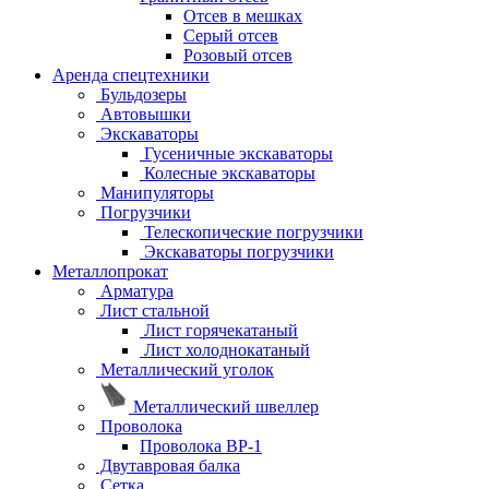
Отсев в мешках
Серый отсев
Розовый отсев
Аренда спецтехники
Бульдозеры
Автовышки
Экскаваторы
Гусеничные экскаваторы
Колесные экскаваторы
Манипуляторы
Погрузчики
Телескопические погрузчики
Экскаваторы погрузчики
Металлопрокат
Арматура
Лист стальной
Лист горячекатаный
Лист холоднокатаный
Металлический уголок
Металлический швеллер
Проволока
Проволока ВР-1
Двутавровая балка
Сетка