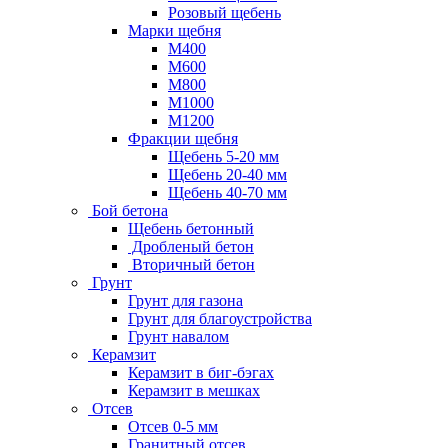
Розовый щебень
Марки щебня
М400
М600
М800
М1000
М1200
Фракции щебня
Щебень 5-20 мм
Щебень 20-40 мм
Щебень 40-70 мм
Бой бетона
Щебень бетонный
Дробленый бетон
Вторичный бетон
Грунт
Грунт для газона
Грунт для благоустройства
Грунт навалом
Керамзит
Керамзит в биг-бэгах
Керамзит в мешках
Отсев
Отсев 0-5 мм
Гранитный отсев