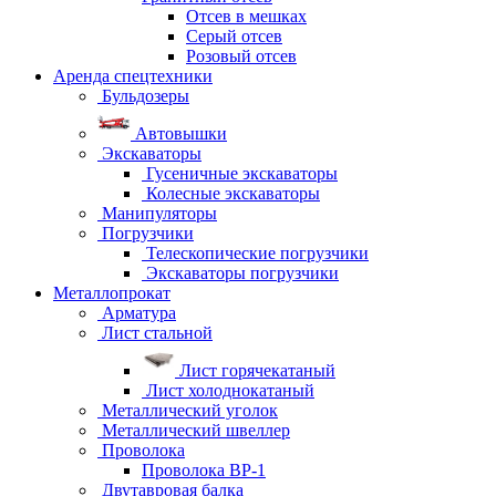
Отсев в мешках
Серый отсев
Розовый отсев
Аренда спецтехники
Бульдозеры
Автовышки
Экскаваторы
Гусеничные экскаваторы
Колесные экскаваторы
Манипуляторы
Погрузчики
Телескопические погрузчики
Экскаваторы погрузчики
Металлопрокат
Арматура
Лист стальной
Лист горячекатаный
Лист холоднокатаный
Металлический уголок
Металлический швеллер
Проволока
Проволока ВР-1
Двутавровая балка